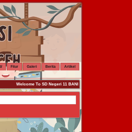
d/
Fitur
Galeri
Berita
Artikel
Welcome To SD Negeri 11 BANDA ACEH. Kalau Sudah Berkun