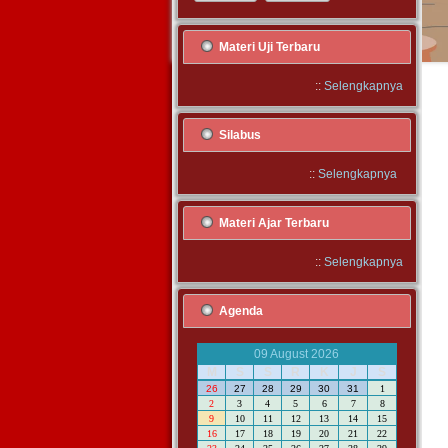
Materi Uji Terbaru
::
Selengkapnya
Silabus
::
Selengkapnya
Materi Ajar Terbaru
::
Selengkapnya
Agenda
09 August 2026
M
S
S
R
K
J
S
26
27
28
29
30
31
1
2
3
4
5
6
7
8
9
10
11
12
13
14
15
16
17
18
19
20
21
22