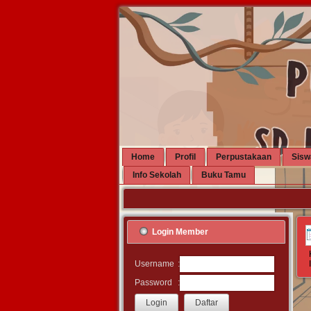
Home
Profil
Perpustakaan
Sisw
Info Sekolah
Buku Tamu
Login Member
:
Username
:
Password