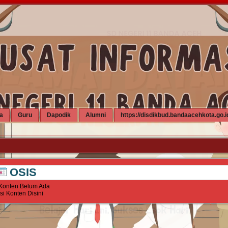
a
Guru
Dapodik
Alumni
https://disdikbud.bandaacehkota.go.i
OSIS
Konten Belum Ada
Isi Konten Disini