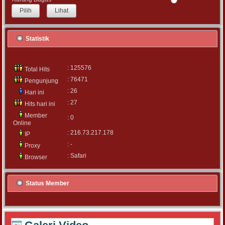
Lihat
Statistik
: 125576
Total Hits
: 76471
Pengunjung
: 26
Hari ini
: 27
Hits hari ini
Member
: 0
Online
: 216.73.217.178
IP
: -
Proxy
: Safari
Browser
Status Member