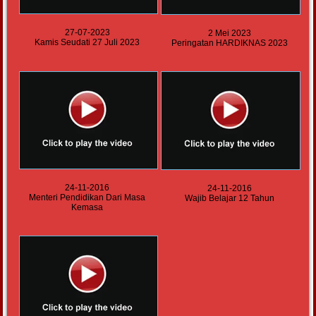
27-07-2023
2 Mei 2023
Kamis Seudati 27 Juli 2023
Peringatan HARDIKNAS 2023
24-11-2016
24-11-2016
Menteri Pendidikan Dari Masa
Wajib Belajar 12 Tahun
Kemasa