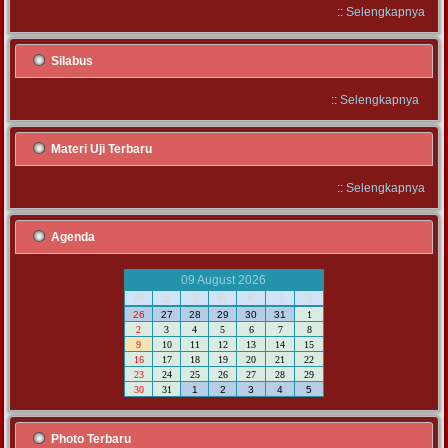
::
Selengkapnya
Silabus
::
Selengkapnya
Materi Uji Terbaru
::
Selengkapnya
Agenda
09 August 2026
M
S
S
R
K
J
S
26
27
28
29
30
31
1
2
3
4
5
6
7
8
9
10
11
12
13
14
15
16
17
18
19
20
21
22
23
24
25
26
27
28
29
30
31
1
2
3
4
5
Photo Terbaru