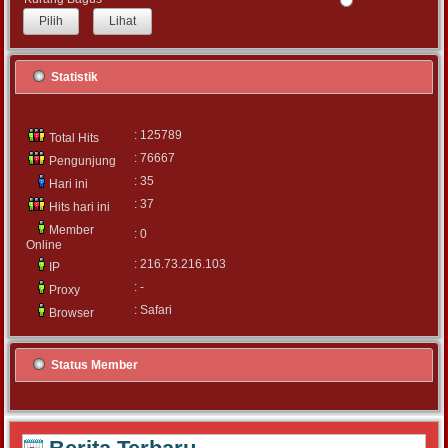
Lihat
Statistik
: 125789
Total Hits
: 76667
Pengunjung
: 35
Hari ini
: 37
Hits hari ini
Member
: 0
Online
: 216.73.216.103
IP
: -
Proxy
: Safari
Browser
Status Member