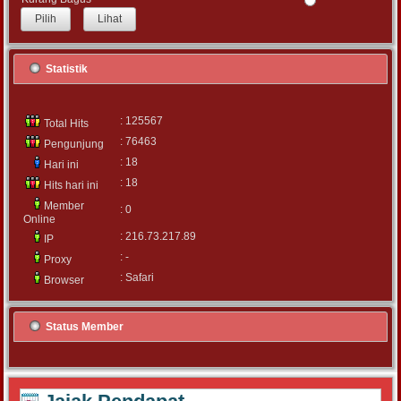
Lihat
Statistik
: 125567
Total Hits
: 76463
Pengunjung
: 18
Hari ini
: 18
Hits hari ini
Member
: 0
Online
: 216.73.217.89
IP
: -
Proxy
: Safari
Browser
Status Member