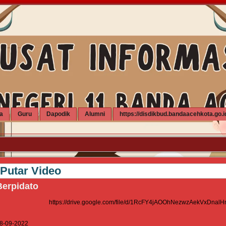
a
Guru
Dapodik
Alumni
https://disdikbud.bandaacehkota.go.i
W
Putar Video
Berpidato
https://drive.google.com/file/d/1RcFY4jAOOhNezwzAekVxDna
8-09-2022