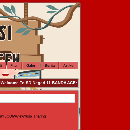
d/
Fitur
Galeri
Berita
Artikel
elcome To SD Negeri 11 BANDA ACEH. Kalau Sudah Berkunjung Si
lHmYBOOfW/view?usp=sharing