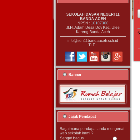
L
SEKOLAH DASAR NEGERI 11
BANDA ACEH
NPSN :
10107300
Jl.H. Adam Desa Doy Kec. Ulee
Kareng Banda Aceh
S
info@sdn11bandaaceh.sch.id
TLP :
Banner
Jajak Pendapat
Bagaimana pendapat anda mengenai
web sekolah kami ?
Sangat bagus