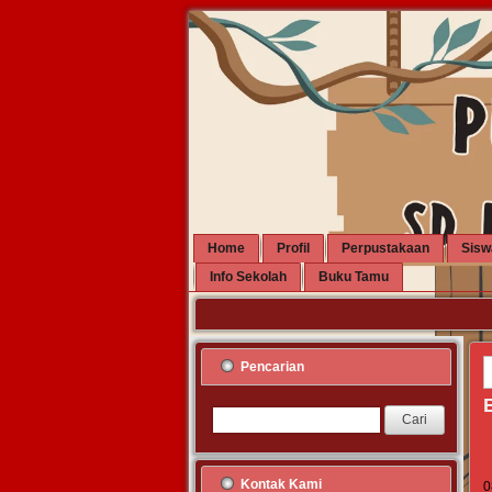
Home
Profil
Perpustakaan
Sisw
Info Sekolah
Buku Tamu
Pencarian
Kontak Kami
0