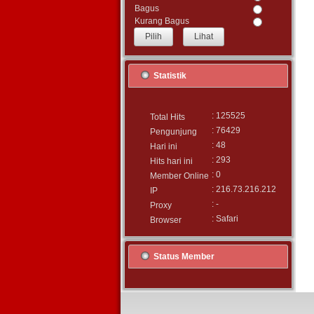
Bagus
Kurang Bagus
Lihat
Statistik
: 125525
Total Hits
: 76429
Pengunjung
: 48
Hari ini
: 293
Hits hari ini
: 0
Member Online
: 216.73.216.212
IP
: -
Proxy
: Safari
Browser
Status Member