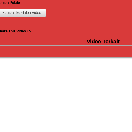
omba Pidato
Kembali ke Galeri Video
hare This Video To :
Video Terkait