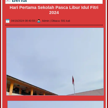
Berita
Hari Pertama Sekolah Pasca Libur Idul Fitri
2024
04/16/2024 08:40:59
|
Admin
|
Dibaca: 591 kali