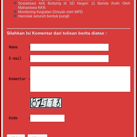
Sosialisasi Anti Bullying di SD Negeri 11 Banda Aceh Oleh
Mahasiswa KKN
Monitoring Kegiatan Diniyah oleh MPD
menolak seluruh bentuk pungli
Silahkan Isi Komentar dari tulisan berita diatas :
Nama     :
E-mail   :
Komentar :
Kode     :