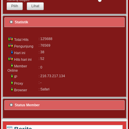
Lihat
Statistik
: 125688
Total Hits
: 76569
Pengunjung
: 38
Hari ini
: 52
Hits hari ini
Member
: 0
Online
: 216.73.217.134
IP
: -
Proxy
: Safari
Browser
Status Member