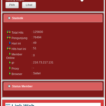
Lihat
Statistik
: 125600
Total Hits
: 76494
Pengunjung
: 49
Hari ini
: 51
Hits hari ini
Member
: 0
Online
: 216.73.217.131
IP
: -
Proxy
: Safari
Browser
Status Member